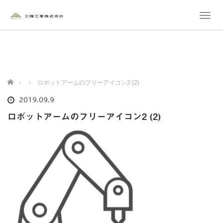
T
o
g
g
l
e
n
ホーム
ロボットアームのフリーアイコン2 (2)
a
v
2019.09.9
i
ロボットアームのフリーアイコン2 (2)
g
a
t
i
o
n