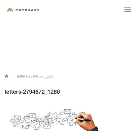
T
o
g
g
l
e
n
a
v
i
g
ホーム
letters-2794672_1280
a
t
i
letters-2794672_1280
o
n