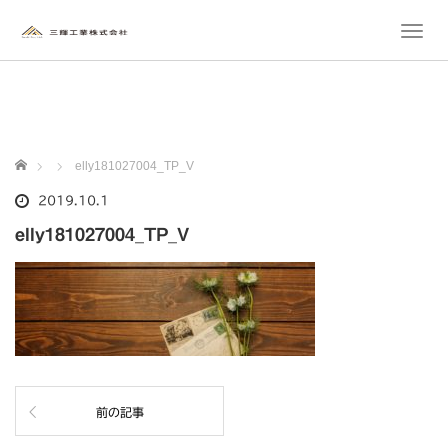
T
o
g
g
l
e
n
ホーム
elly181027004_TP_V
a
v
2019.10.1
i
elly181027004_TP_V
g
a
t
i
o
n
前の記事